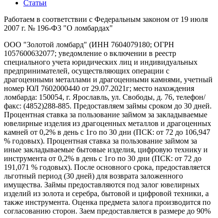
Статьи
Работаем в соответствии с Федеральным законом от 19 июля
2007 г. № 196-Ф3 "О ломбардах"
ООО "Золотой ломбард" (ИНН 7604079180; ОГРН
1057600632077; уведомление о включении в реестр
специального учета юридических лиц и индивидуальных
предпринимателей, осуществляющих операции с
драгоценными металлами и драгоценными камнями, учетный
номер ЮЛ 7602000440 от 29.07.2021г; место нахождения
ломбарда: 150054, г. Ярославль, ул. Свободы, д. 76, телефон/
факс: (4852)288-885. Предоставляем займы сроком до 30 дней.
Процентная ставка за пользование займом за закладываемые
ювелирные изделия из драгоценных металлов и драгоценных
камней от 0,2% в день с 1го по 30 дни (ПСК: от 72 до 106,947
% годовых). Процентная ставка за пользование займом за
иные закладываемые бытовые изделия, цифровую технику и
инструмента от 0,2% в день с 1го по 30 дни (ПСК: от 72 до
191,071 % годовых). После основного срока, предоставляется
льготный период (30 дней) для возврата заложенного
имущества. Займы предоставляются под залог ювелирных
изделий из золота и серебра, бытовой и цифровой техники, а
также инструмента. Оценка предмета залога производится по
согласованию сторон. Заем предоставляется в размере до 90%