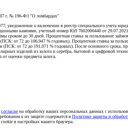
07 г. № 196-Ф3 "О ломбардах"
7; уведомление о включении в реестр специального учета юри
нными камнями, учетный номер ЮЛ 7602000440 от 29.07.2021г; 
займы сроком до 30 дней. Процентная ставка за пользование зай
 (ПСК: от 72 до 106,947 % годовых). Процентная ставка за поль
и (ПСК: от 72 до 191,071 % годовых). После основного срока, пр
ирных изделий из золота и серебра, бытовой и цифровой техник
% от оценки предмета залога.
ё
согласие
на обработку ваших персональных данных с использов
ребования к их защите содержатся в
Политике защиты и обрабо
ookie в настройках вашего браузера.